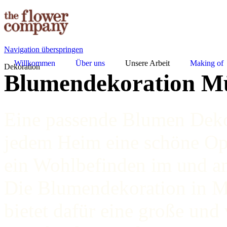
Navigation überspringen
Willkommen
Über uns
Unsere Arbeit
Making of
Dekoration
Blumendekoration M
Eine passende Blumen Deko
jedem Heim eine schöne Opti
ein Wohlbefinden im und a
Die Blumendekoration in 
bietet dafür eine große und